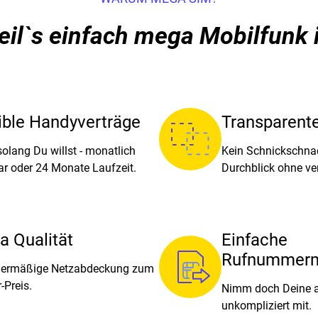
il`s einfach mega Mobilfunk 
ible Handyverträge
Transparent
 solang Du willst - monatlich
Kein Schnickschnac
ar oder 24 Monate Laufzeit.
Durchblick ohne ve
 Qualität
Einfache
Rufnummer
rmäßige Netzabdeckung zum
-Preis.
Nimm doch Deine 
unkompliziert mit.