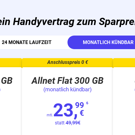
in Handyvertrag zum Sparpre
24 MONATE LAUFZEIT
MONATLICH KÜNDBAR
0 GB
Allnet Flat 300 GB
)
(monatlich kündbar)
23,
99
6
€
mtl.
statt
49,99€