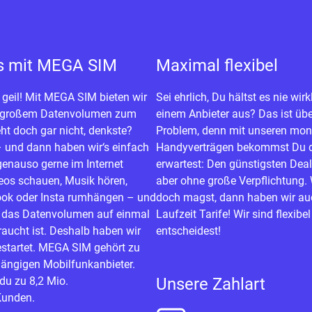
s mit MEGA SIM
Maximal flexibel
 geil! Mit MEGA SIM bieten wir
Sei ehrlich, Du hältst es nie wirk
t großem Datenvolumen zum
einem Anbieter aus? Das ist üb
ht doch gar nicht, denkste?
Problem, denn mit unseren mon
 und dann haben wir‘s einfach
Handyverträgen bekommst Du 
genauso gerne im Internet
erwartest: Den günstigsten Deal 
deos schauen, Musik hören,
aber ohne große Verpflichtung.
ook oder Insta rumhängen – und
doch magst, dann haben wir au
 das Datenvolumen auf einmal
Laufzeit Tarife! Wir sind flexibe
raucht ist. Deshalb haben wir
entscheidest!
tartet. MEGA SIM gehört zu
ängigen Mobilfunkanbieter.
du zu 8,2 Mio.
Unsere Zahlart
Kunden.