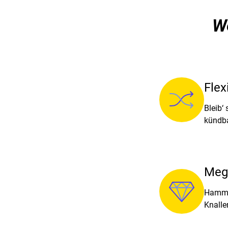
We
Flex
Bleib‘
kündb
Mega
Hamme
Knaller