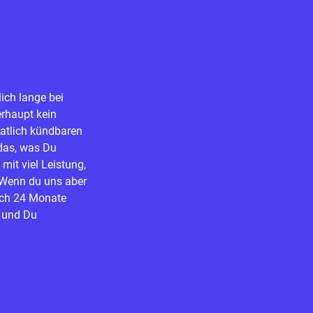
lich lange bei
erhaupt kein
atlich kündbaren
das, was Du
mit viel Leistung,
 Wenn du uns aber
ch
24 Monate
l und Du