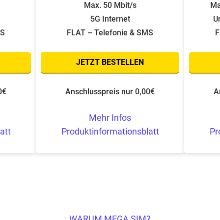
Max. 50 Mbit/s
Ma
5G Internet
U
MS
FLAT – Telefonie & SMS
F
JETZT BESTELLEN
0€
Anschlusspreis nur 0,00€
A
Mehr Infos
att
Produktinformationsblatt
Pr
WARUM MEGA SIM?