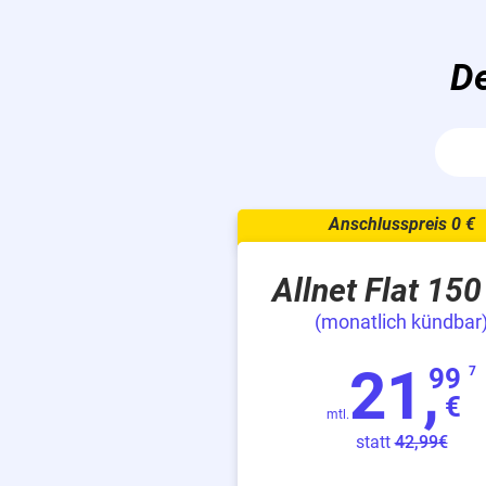
De
Allnet Flat 15
(monatlich kündbar
21,
99
7
€
mtl.
statt
42,99€