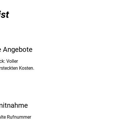
ist
e Angebote
k: Voller
rsteckten Kosten.
mitnahme
alte Rufnummer