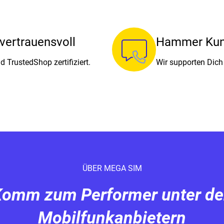
 vertrauensvoll
Hammer Kun
d TrustedShop zertifiziert.
Wir supporten Dich
ÜBER MEGA SIM
omm zum Performer unter d
Mobilfunkanbietern