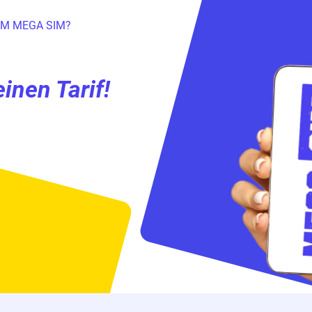
M MEGA SIM?
ÜBER UNS
inen Tarif!