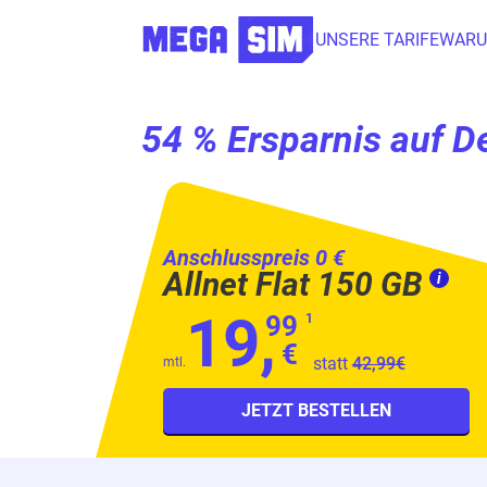
UNSERE TARIFE
WARU
54 % Ersparnis auf De
Anschlusspreis 0 €
Allnet Flat 150 GB
i
19,
99
1
€
statt
42,99€
mtl.
JETZT BESTELLEN