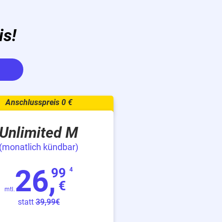
is!
Unlimited M
(monatlich kündbar)
26,
99
4
€
mtl.
statt
39,99€